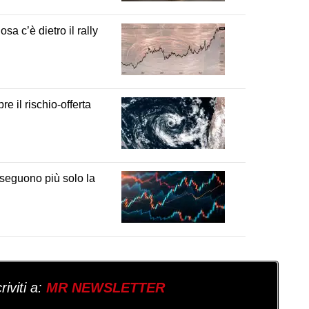
a c’è dietro il rally
e il rischio-offerta
 seguono più solo la
iviti a:
MR NEWSLETTER