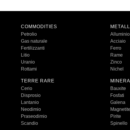
COMMODITIES
METALL
Petrolio
Alluminio
Gas naturale
Acciaio
Fertilizzanti
Ferro
Litio
Rame
Uranio
Zinco
Rottami
Nichel
TERRE RARE
MINERA
Cerio
Bauxite
Disprosio
Fosfati
Lantanio
Galena
Neodimio
Magnetit
Praseodimio
Pirite
Scandio
Spinello