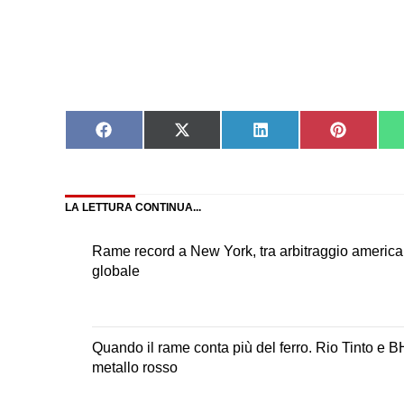
Share
Share
Share
Share
on
on
on
on
Facebook
X
LinkedIn
Pinteres
(Twitter)
LA LETTURA CONTINUA...
Rame record a New York, tra arbitraggio americano
globale
Quando il rame conta più del ferro. Rio Tinto e B
metallo rosso