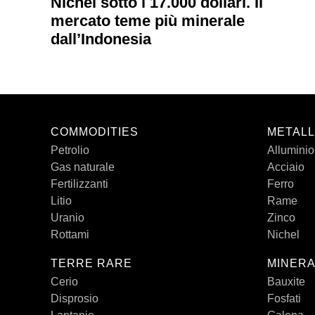
Nichel sotto i 17.000 dollari. Il
mercato teme più minerale
dall’Indonesia
COMMODITIES
METALL
Petrolio
Alluminio
Gas naturale
Acciaio
Fertilizzanti
Ferro
Litio
Rame
Uranio
Zinco
Rottami
Nichel
TERRE RARE
MINERA
Cerio
Bauxite
Disprosio
Fosfati