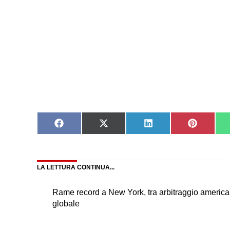
Share
Share
Share
Share
on
on
on
on
Facebook
X
LinkedIn
Pinteres
(Twitter)
LA LETTURA CONTINUA...
Rame record a New York, tra arbitraggio americano
globale