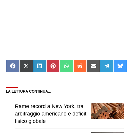
Share
Share
Share
Share
Share
Share
Share
Share
Shar
on
on
on
on
on
on
on
on
on
Facebook
X
LinkedIn
Pinterest
WhatsApp
Reddit
Email
Telegram
Blue
(Twitter)
LA LETTURA CONTINUA...
Rame record a New York, tra
arbitraggio americano e deficit
fisico globale