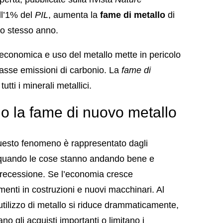
ll’1% del
PIL
, aumenta la
fame di metallo
di
lo stesso anno.
economica e uso del metallo mette in pericolo
 basse emissioni di carbonio. La
fame di
tti i minerali metallici.
no la fame di nuovo metallo
 questo fenomeno è rappresentato dagli
no quando le cose stanno andando bene e
recessione. Se l’economia cresce
enti in costruzioni e nuovi macchinari. Al
utilizzo di metallo si riduce drammaticamente,
o gli acquisti importanti o limitano i