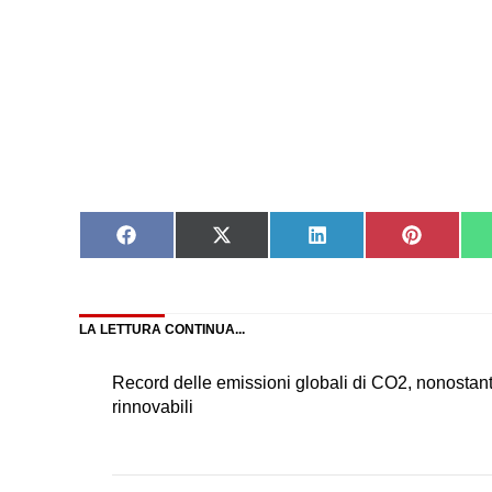
Share
Share
Share
Share
on
on
on
on
Facebook
X
LinkedIn
Pinteres
(Twitter)
LA LETTURA CONTINUA...
Record delle emissioni globali di CO2, nonostant
rinnovabili