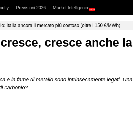
dity
Previsioni 2026
Market Intelligence
NEW
lio: Italia ancora il mercato più costoso (oltre i 150 €/MWh)
resce, cresce anche la
e la fame di metallo sono intrinsecamente legati. Una min
di carbonio?