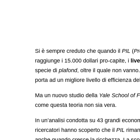
Si è sempre creduto che quando il
PIL
(
Pr
raggiunge i 15.000 dollari pro-capite, i
live
specie di
plafond
, oltre il quale non vann
porta ad un migliore livello di efficienza del
Ma un nuovo studio della
Yale School of 
come questa teoria non sia vera.
In un’analisi condotta su 43 grandi economie
ricercatori hanno scoperto che il
PIL
rimane
anche quando cresce la ricchezza. La scope