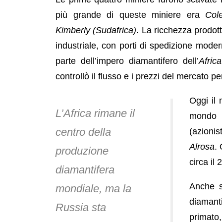
più grande di queste miniere era
Col
Kimberly (Sudafrica)
. La ricchezza prodot
industriale, con porti di spedizione mode
parte dell’impero diamantifero dell’
Africa
controllò il flusso e i prezzi del mercato p
Oggi il
L’Africa rimane il
mondo
centro della
(azionis
Alrosa
.
produzione
circa il
diamantifera
Anche s
mondiale, ma la
diamant
Russia sta
primato,