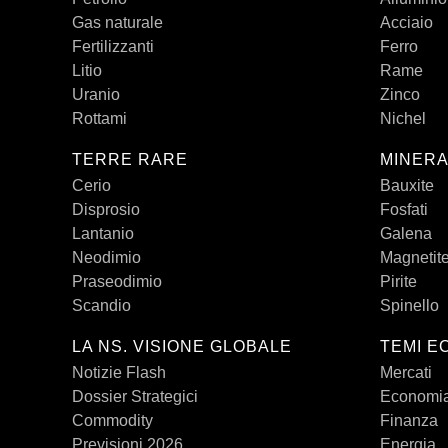
Gas naturale
Acciaio
Fertilizzanti
Ferro
Litio
Rame
Uranio
Zinco
Rottami
Nichel
TERRE RARE
MINERA
Cerio
Bauxite
Disprosio
Fosfati
Lantanio
Galena
Neodimio
Magnetit
Praseodimio
Pirite
Scandio
Spinello
LA NS. VISIONE GLOBALE
TEMI E
Notizie Flash
Mercati
Dossier Strategici
Economi
Commodity
Finanza
Previsioni 2026
Energia