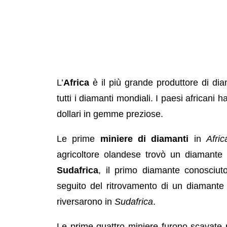
L’
Africa
è il più grande produttore di di
tutti i diamanti mondiali. I paesi africani 
dollari in gemme preziose.
Le prime
miniere di diamanti
in
Afric
agricoltore olandese trovò un diamante
Sudafrica
, il primo diamante conosciut
seguito del ritrovamento di un diamante 
riversarono in
Sudafrica
.
Le prime quattro miniere furono scavate 