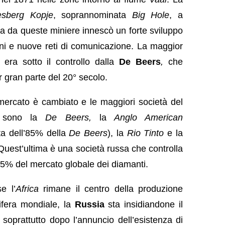
esberg Kopje
, soprannominata
Big Hole
, a
ta da queste miniere innescò un forte sviluppo
rni e nuove reti di comunicazione. La maggior
era sotto il controllo dalla
De Beers
,
che
er gran parte del 20° secolo.
 mercato è cambiato e le maggiori società del
 sono la
De Beers,
la
Anglo American
ta dell’85% della
De Beers
), la
Rio Tinto
e la
 Quest’ultima è una società russa che controlla
 25% del mercato globale dei diamanti.
e l’
Africa
rimane il centro della produzione
ifera mondiale, la
Russia
sta insidiandone il
 soprattutto dopo l’annuncio dell’esistenza di