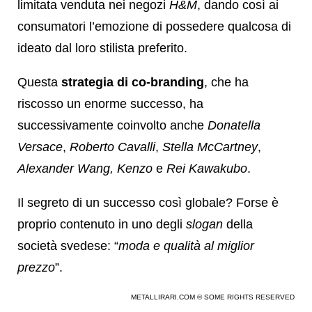
limitata venduta nei negozi
H&M
, dando così ai
consumatori l’emozione di possedere qualcosa di
ideato dal loro stilista preferito.
Questa
strategia di co-branding
, che ha
riscosso un enorme successo, ha
successivamente coinvolto anche
Donatella
Versace
,
Roberto Cavalli
,
Stella McCartney
,
Alexander Wang, Kenzo
e
Rei Kawakubo
.
Il segreto di un successo così globale? Forse è
proprio contenuto in uno degli
slogan
della
società svedese: “
moda e qualità al miglior
prezzo
”.
METALLIRARI.COM © SOME RIGHTS RESERVED