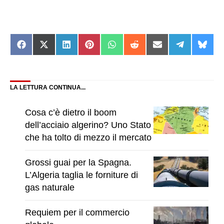
Share
Share
Share
Share
Share
Share
Share
Share
Shar
on
on
on
on
on
on
on
on
on
Facebook
X
LinkedIn
Pinterest
WhatsApp
Reddit
Email
Telegram
Blue
(Twitter)
LA LETTURA CONTINUA...
Cosa c’è dietro il boom
dell’acciaio algerino? Uno Stato
che ha tolto di mezzo il mercato
Grossi guai per la Spagna.
L’Algeria taglia le forniture di
gas naturale
Requiem per il commercio