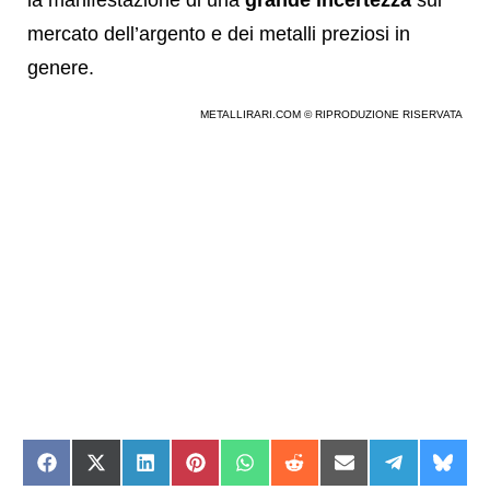
mercato dell’argento e dei metalli preziosi in
genere.
METALLIRARI.COM © RIPRODUZIONE RISERVATA
Share
Share
Share
Share
Share
Share
Share
Share
Shar