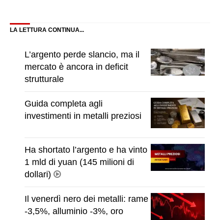
on
on
on
on
on
on
on
on
on
Facebook
X
LinkedIn
Pinterest
WhatsApp
Reddit
Email
Telegram
Blue
(Twitter)
LA LETTURA CONTINUA...
L’argento perde slancio, ma il
mercato è ancora in deficit
strutturale
Guida completa agli
investimenti in metalli preziosi
Ha shortato l’argento e ha vinto
1 mld di yuan (145 milioni di
dollari)
Il venerdì nero dei metalli: rame
-3,5%, alluminio -3%, oro