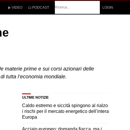
Cerca
VIDEO
PODCAST
LOGIN
me
e materie prime e sui corsi azionari delle
di tutta l’economia mondiale.
ULTIME NOTIZIE
Caldo estremo e siccità spingono al rialzo
i rischi per il mercato energetico dell’intera
Europa
Acciaio
europeo: domanda fiacca, ma i