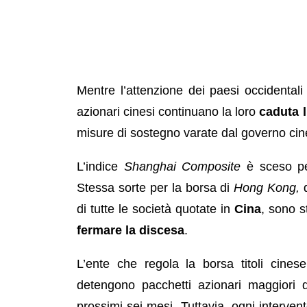
Mentre l’attenzione dei paesi occidentali
azionari cinesi continuano la loro
caduta l
misure di sostegno varate dal governo cin
L’indice
Shanghai Composite
è sceso per
Stessa sorte per la borsa di
Hong Kong,
d
di tutte le società quotate in
Cina
, sono s
fermare la discesa
.
L’ente che regola la borsa titoli cinese
detengono pacchetti azionari maggiori
prossimi sei mesi. Tuttavia, ogni interven