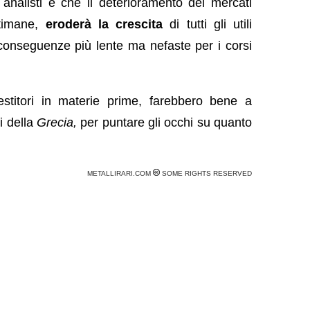
nalisti è che il deterioramento dei mercati
ttimane,
eroderà la crescita
di tutti gli utili
 conseguenze più lente ma nefaste per i corsi
vestitori in materie prime, farebbero bene a
i della
Grecia,
per puntare gli occhi su quanto
METALLIRARI.COM
SOME RIGHTS RESERVED