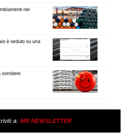
ambiamenti nei
iaio è seduto su una
a sorridere
iviti a:
MR NEWSLETTER