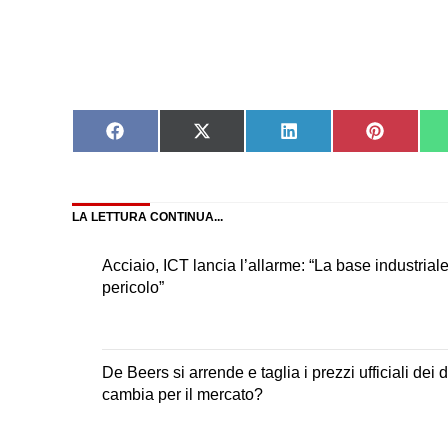
Share
Share
Share
Share
on
on
on
on
Facebook
X
LinkedIn
Pinteres
(Twitter)
LA LETTURA CONTINUA...
Acciaio, ICT lancia l’allarme: “La base industrial
pericolo”
De Beers si arrende e taglia i prezzi ufficiali dei
cambia per il mercato?