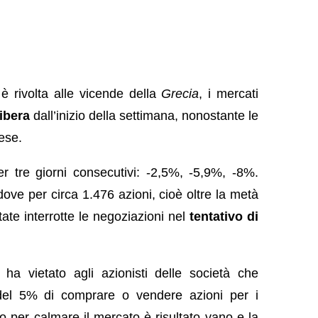
 è rivolta alle vicende della
Grecia
, i mercati
ibera
dall’inizio della settimana, nonostante le
ese.
 tre giorni consecutivi: -2,5%, -5,9%, -8%.
ove per circa 1.476 azioni, cioè oltre la metà
tate interrotte le negoziazioni nel
tentativo di
 ha vietato agli azionisti delle società che
 del 5% di comprare o vendere azioni per i
to per calmare il mercato è risultato vano e la