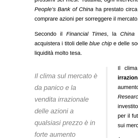
People’s Bank of China
ha prestato circa 
comprare azioni per sorreggere il mercato
Secondo il
Financial Times
, la
China 
acquistera i titoli delle
blue chip
e delle soc
liquidità molto tesa.
Il cli
Il clima sul mercato è
irrazion
da panico e la
aument
Researc
vendita irrazionale
investit
delle azioni a
per il fu
qualsiasi prezzo è in
sui merc
forte aumento