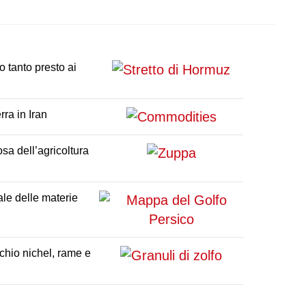
t
WhatsApp
Reddit
Email
Telegram
Bluesky
 tanto presto ai
rra in Iran
osa dell’agricoltura
ale delle materie
schio nichel, rame e