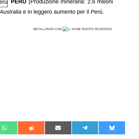
PERÙ
(Produzione mineraria: 2.6 milioni
Australia
e in leggero aumento per il
Perù
.
METALLIRARI.COM
SOME RIGHTS RESERVED
Share
Share
Share
Share
Share
on
on
on
on
on