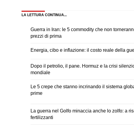
Facebook
X
LinkedIn
Pinteres
(Twitter)
LA LETTURA CONTINUA...
Guerra in Iran: le 5 commodity che non torneranno
prezzi di prima
Energia, cibo e inflazione: il costo reale della gue
Dopo il petrolio, il pane. Hormuz e la crisi silenzi
mondiale
Le 5 crepe che stanno incrinando il sistema glob
prime
La guerra nel Golfo minaccia anche lo zolfo: a ri
fertilizzanti