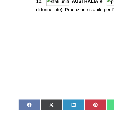
AUSTRALIA
e
di tonnellate). Produzione stabile per l’
Share
Share
Share
Share
on
on
on
on