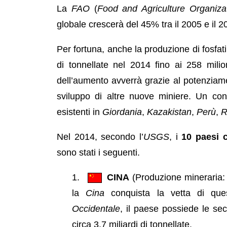
La
FAO
(
Food and Agriculture Organiza
globale crescerà del 45% tra il 2005 e il 2
Per fortuna, anche la produzione di fosfa
di tonnellate nel 2014 fino ai 258 mili
dell’aumento avverrà grazie al potenziame
sviluppo di altre nuove miniere. Un cont
esistenti in
Giordania
,
Kazakistan
,
Perù
,
R
Nel 2014, secondo l’
USGS
, i
10 paesi 
sono stati i seguenti.
CINA
(Produzione mineraria: 1
la
Cina
conquista la vetta di que
Occidentale
, il paese possiede le sec
circa 3,7 miliardi di tonnellate.