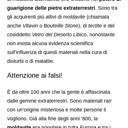
guarigione delle pietre extraterrestri
. Sono tra
gli acquirenti più attivi di
moldavite
(chiamata
anche
Vltavin
o
Bouteille Stone
), di
tectite
e del
cosiddetto
Vetro del Deserto Libico
, nonostante
non esista alcuna evidenza scientifica
sull’influenza di questi materiali nella cura di
disturbi o di malattie.
Attenzione ai falsi!
È da oltre 100 anni che la gente è affascinata
dalle gemme extraterrestri. Sono materiali rari
con un’origine misteriosa e molte persone li
vogliono. Già alla fine degli anni ‘800, la
moldavite
era popolare in tutta
Europa
e tra i