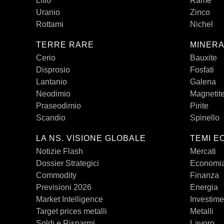
Litio
Rame
Uranio
Zinco
Rottami
Nichel
TERRE RARE
MINERA
Cerio
Bauxite
Disprosio
Fosfati
Lantanio
Galena
Neodimio
Magnetit
Praseodimio
Pirite
Scandio
Spinello
LA NS. VISIONE GLOBALE
TEMI E
Notizie Flash
Mercati
Dossier Strategici
Economi
Commodity
Finanza
Previsioni 2026
Energia
Market Intelligence
Investime
Target prices metalli
Metalli
Soldi e Risparmi
Lavoro