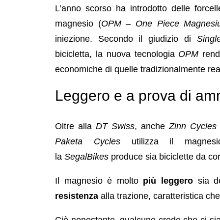
L’anno scorso ha introdotto delle forcell
magnesio (
OPM
–
O
ne Piece Magnesi
iniezione. Secondo il giudizio di
Singl
bicicletta, la nuova tecnologia
OPM
rend
economiche di quelle tradizionalmente real
Leggero e a prova di a
Oltre alla
DT Swiss
, anche
Zinn Cycles
Paketa Cycles
utilizza il magnes
la
SegalBikes
produce sia biciclette da co
Il magnesio è molto
più leggero
sia de
resistenza
alla trazione, caratteristica c
Ciò nonostante, qualcuno crede che ci sia