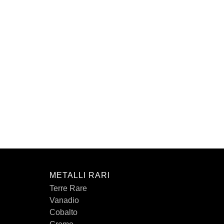
METALLI RARI
Terre Rare
Vanadio
Cobalto