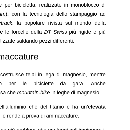
e per bicicletta, realizzate in monoblocco di
um
), con la tecnologia dello stampaggio ad
etrack
, la popolare rivista sul mondo della
e le forcelle della
DT Swiss
più rigide e più
izzate saldando pezzi differenti.
mmaccature
costruisce telai in lega di magnesio, mentre
io per le biciclette da gara. Anche
rsa che
mountain-bike
in leghe di magnesio.
ll’alluminio che del titanio e
ha un’
elevata
he lo rende a prova di ammaccature.
no più problemi che vantaggi nell’impiegare il