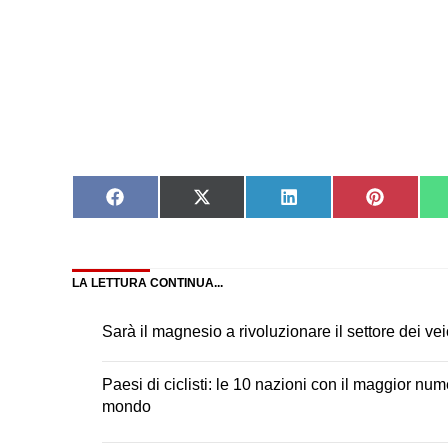
Share
Share
Share
Share
on
on
on
on
Facebook
X
LinkedIn
Pinteres
(Twitter)
LA LETTURA CONTINUA...
Sarà il magnesio a rivoluzionare il settore dei veic
Paesi di ciclisti: le 10 nazioni con il maggior nume
mondo