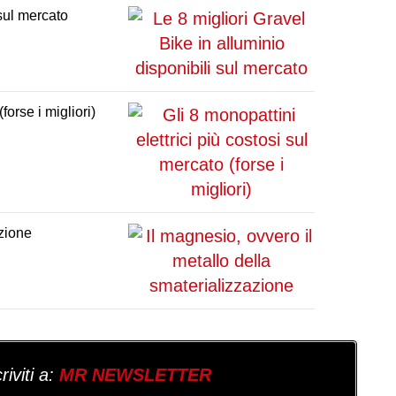
 sul mercato
forse i migliori)
azione
iviti a:
MR NEWSLETTER