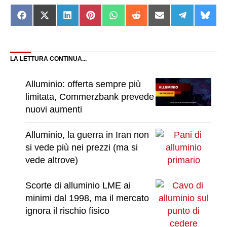
Share
Share
Share
Share
Share
Share
Share
Share
Shar
on
on
on
on
on
on
on
on
on
Facebook
X
LinkedIn
Pinterest
WhatsApp
Reddit
Email
Telegram
Blue
(Twitter)
LA LETTURA CONTINUA...
Alluminio: offerta sempre più
limitata, Commerzbank prevede
nuovi aumenti
Alluminio, la guerra in Iran non
si vede più nei prezzi (ma si
vede altrove)
Scorte di alluminio LME ai
minimi dal 1998, ma il mercato
ignora il rischio fisico