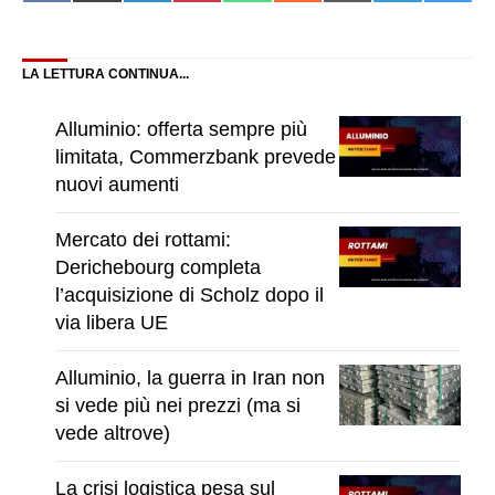
on
on
on
on
on
on
on
on
on
Facebook
X
LinkedIn
Pinterest
WhatsApp
Reddit
Email
Telegram
Blue
(Twitter)
LA LETTURA CONTINUA...
Alluminio: offerta sempre più
limitata, Commerzbank prevede
nuovi aumenti
Mercato dei rottami:
Derichebourg completa
l’acquisizione di Scholz dopo il
via libera UE
Alluminio, la guerra in Iran non
si vede più nei prezzi (ma si
vede altrove)
La crisi logistica pesa sul