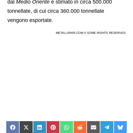
dal
Medio Oriente
è stimato in circa 500.000
tonnellate, di cui circa 360.000 tonnellate
vengono esportate.
METALLIRARI.COM © SOME RIGHTS RESERVED
Share
Share
Share
Share
Share
Share
Share
Share
Shar