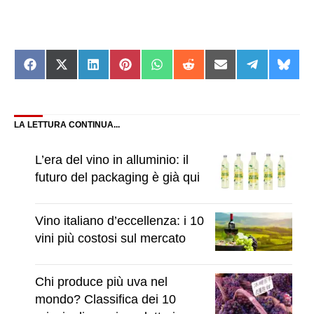
Share
Share
Share
Share
Share
Share
Share
Share
Shar
on
on
on
on
on
on
on
on
on
Facebook
X
LinkedIn
Pinterest
WhatsApp
Reddit
Email
Telegram
Blue
(Twitter)
LA LETTURA CONTINUA...
L’era del vino in alluminio: il
futuro del packaging è già qui
Vino italiano d’eccellenza: i 10
vini più costosi sul mercato
Chi produce più uva nel
mondo? Classifica dei 10