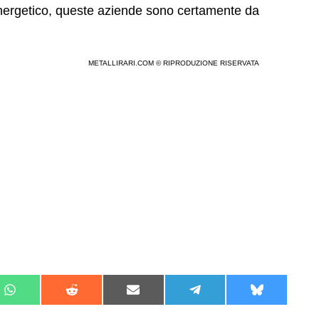
e energetico, queste aziende sono certamente da
METALLIRARI.COM © RIPRODUZIONE RISERVATA
Share
Share
Share
Share
Share
on
on
on
on
on