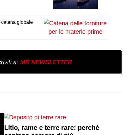
a catena globale
iviti a:
MR NEWSLETTER
Litio, rame e terre rare: perché