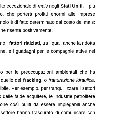
olto eccezionale di
mais
negli
Stati Uniti
, il più
, che porterà profitti enormi alle imprese
’etanolo è di fatto determinato dal costo del mais:
o ne risente positivamente.
nno i
fattori rialzisti,
tra i quali anche la ridotta
ne, e i guadagni per le compagnie attive nel
sso per le preoccupazioni ambientali che ha
quello del
fracking
, o
fratturazione idraulica
,
ile. Per esempio, per tranquillizzare i settori
 delle falde acquifere, le industrie petrolifere
zione così puliti da essere impiegabili anche
el settore hanno trascurato di comunicare con