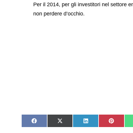
Per il 2014, per gli investitori nel settor
non perdere d’occhio.
Share
Share
Share
Share
on
on
on
on