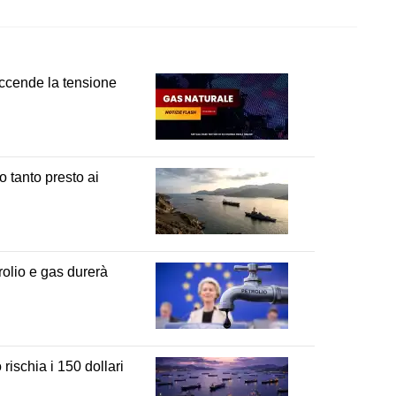
t
WhatsApp
Reddit
Email
Telegram
Bluesky
accende la tensione
 tanto presto ai
olio e gas durerà
 rischia i 150 dollari