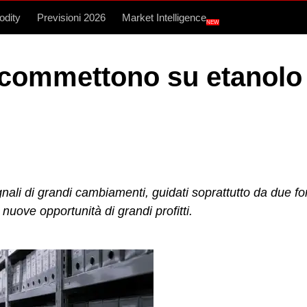
dity
Previsioni 2026
Market Intelligence
NEW
scommettono su etanolo 
i di grandi cambiamenti, guidati soprattutto da due fonti 
uove opportunità di grandi profitti.