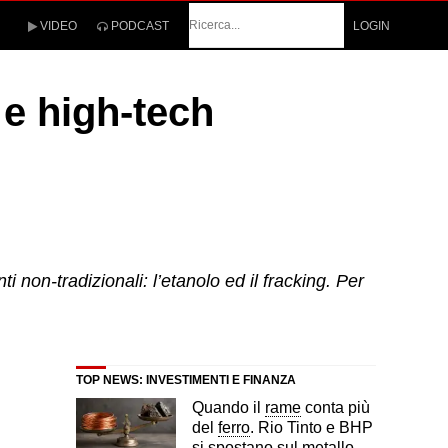
Cerca
VIDEO
PODCAST
LOGIN
e high-tech
non-tradizionali: l’etanolo ed il fracking. Per
TOP NEWS: INVESTIMENTI E FINANZA
Quando il
rame
conta più
del
ferro
. Rio Tinto e BHP
si spostano sul metallo