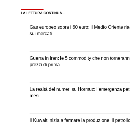
Facebook
X
LinkedIn
Pinteres
(Twitter)
LA LETTURA CONTINUA...
Gas europeo sopra i 60 euro: il Medio Oriente ri
sui mercati
Guerra in Iran: le 5 commodity che non torneranno
prezzi di prima
La realtà dei numeri su Hormuz: l’emergenza petr
mesi
Il Kuwait inizia a fermare la produzione: il petrolio