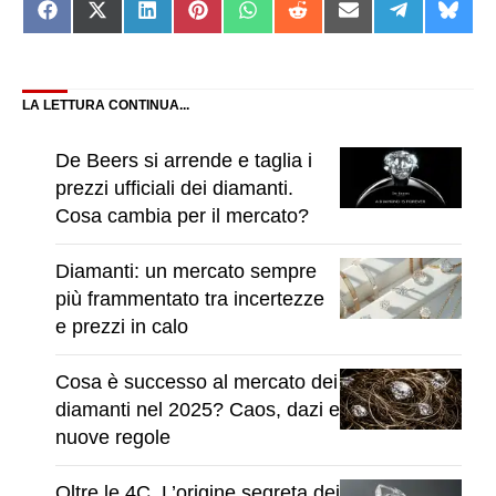
Share
Share
Share
Share
Share
Share
Share
Share
Shar
on
on
on
on
on
on
on
on
on
Facebook
X
LinkedIn
Pinterest
WhatsApp
Reddit
Email
Telegram
Blue
(Twitter)
LA LETTURA CONTINUA...
De Beers si arrende e taglia i
prezzi ufficiali dei diamanti.
Cosa cambia per il mercato?
Diamanti: un mercato sempre
più frammentato tra incertezze
e prezzi in calo
Cosa è successo al mercato dei
diamanti nel 2025? Caos, dazi e
nuove regole
Oltre le 4C. L’origine segreta dei