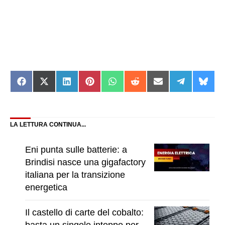
Share
Share
Share
Share
Share
Share
Share
Share
Shar
on
on
on
on
on
on
on
on
on
Facebook
X
LinkedIn
Pinterest
WhatsApp
Reddit
Email
Telegram
Blue
(Twitter)
LA LETTURA CONTINUA...
Eni punta sulle batterie: a
Brindisi nasce una gigafactory
italiana per la transizione
energetica
Il castello di carte del cobalto:
basta un singolo intoppo per