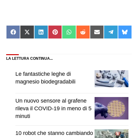
Share
Share
Share
Share
Share
Share
Share
Share
Shar
on
on
on
on
on
on
on
on
on
Facebook
X
LinkedIn
Pinterest
WhatsApp
Reddit
Email
Telegram
Blue
(Twitter)
LA LETTURA CONTINUA...
Le fantastiche leghe di
magnesio biodegradabili
Un nuovo sensore al grafene
rileva il COVID-19 in meno di 5
minuti
10 robot che stanno cambiando