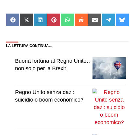
Share
Share
Share
Share
Share
Share
Share
Share
Shar
on
on
on
on
on
on
on
on
on
Facebook
X
LinkedIn
Pinterest
WhatsApp
Reddit
Email
Telegram
Blue
(Twitter)
LA LETTURA CONTINUA...
Buona fortuna al Regno Unito…
non solo per la Brexit
Regno Unito senza dazi:
suicidio o boom economico?