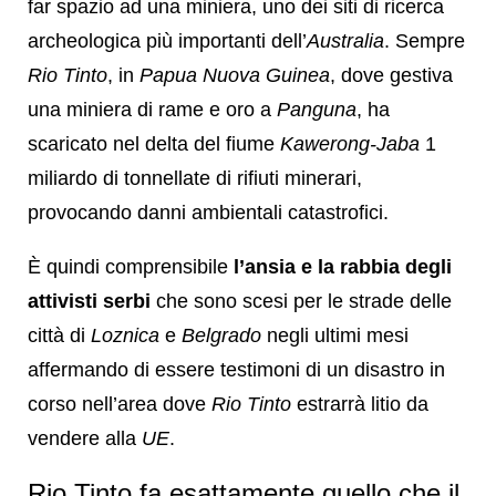
far spazio ad una miniera, uno dei siti di ricerca
archeologica più importanti dell’
Australia
. Sempre
Rio Tinto
, in
Papua Nuova Guinea
, dove gestiva
una miniera di rame e oro a
Panguna
, ha
scaricato nel delta del fiume
Kawerong-Jaba
1
miliardo di tonnellate di rifiuti minerari,
provocando danni ambientali catastrofici.
È quindi comprensibile
l’ansia e la rabbia degli
attivisti serbi
che sono scesi per le strade delle
città di
Loznica
e
Belgrado
negli ultimi mesi
affermando di essere testimoni di un disastro in
corso nell’area dove
Rio Tinto
estrarrà litio da
vendere alla
UE
.
Rio Tinto fa esattamente quello che il