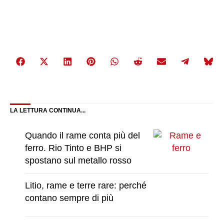
Share
Share
Share
Share
Share
Share
Share
Share
Share
on
on
on
on
on
on
on
on
on
Facebook
X
LinkedIn
Pinterest
WhatsApp
Reddit
Email
Telegra
Bluesky
(Twitter)
LA LETTURA CONTINUA...
Quando il rame conta più del
ferro. Rio Tinto e BHP si
spostano sul metallo rosso
Litio, rame e terre rare: perché
contano sempre di più