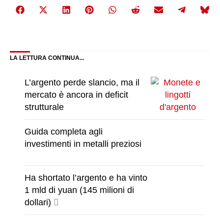
Share
Share
Share
Share
Share
Share
Share
Share
Share
on
on
on
on
on
on
on
on
on
Facebook
X
LinkedIn
Pinterest
WhatsApp
Reddit
Email
Telegra
Bluesky
(Twitter)
LA LETTURA CONTINUA...
L’argento perde slancio, ma il
mercato è ancora in deficit
strutturale
Guida completa agli
investimenti in metalli preziosi
Ha shortato l’argento e ha vinto
1 mld di yuan (145 milioni di
dollari)