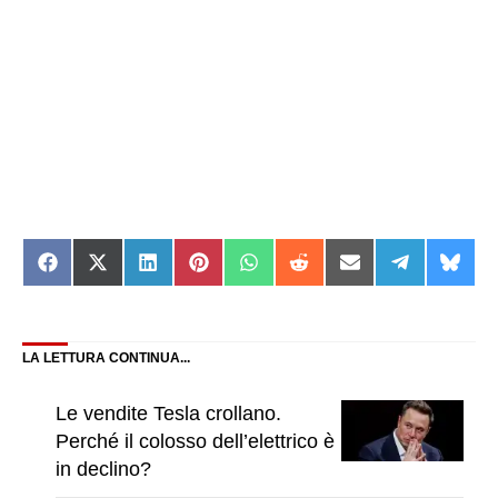
Share
Share
Share
Share
Share
Share
Share
Share
Shar
on
on
on
on
on
on
on
on
on
Facebook
X
LinkedIn
Pinterest
WhatsApp
Reddit
Email
Telegram
Blue
(Twitter)
LA LETTURA CONTINUA...
Le vendite Tesla crollano.
Perché il colosso dell’elettrico è
in declino?