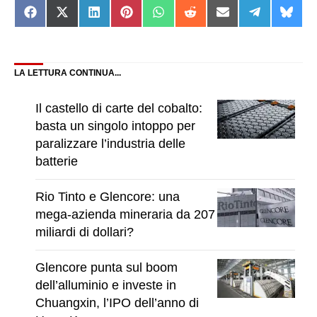
Share
Share
Share
Share
Share
Share
Share
Share
Shar
on
on
on
on
on
on
on
on
on
Facebook
X
LinkedIn
Pinterest
WhatsApp
Reddit
Email
Telegram
Blue
(Twitter)
LA LETTURA CONTINUA...
Il castello di carte del cobalto:
basta un singolo intoppo per
paralizzare l’industria delle
batterie
Rio Tinto e Glencore: una
mega-azienda mineraria da 207
miliardi di dollari?
Glencore punta sul boom
dell’alluminio e investe in
Chuangxin, l’IPO dell’anno di