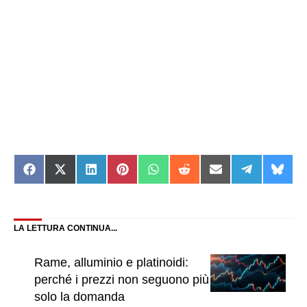
Share
Share
Share
Share
Share
Share
Share
Share
Shar
on
on
on
on
on
on
on
on
on
Facebook
X
LinkedIn
Pinterest
WhatsApp
Reddit
Email
Telegram
Blue
(Twitter)
LA LETTURA CONTINUA...
Rame, alluminio e platinoidi:
perché i prezzi non seguono più
solo la domanda