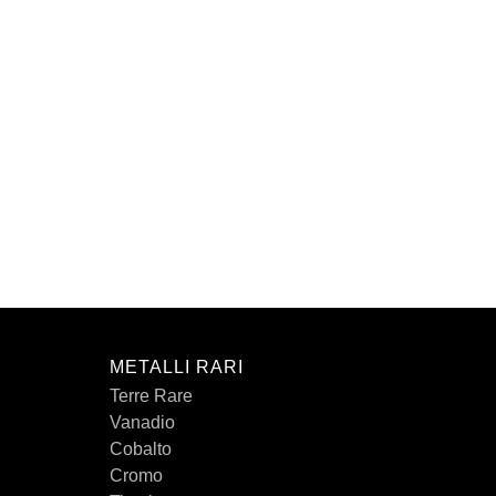
METALLI RARI
Terre Rare
Vanadio
Cobalto
Cromo