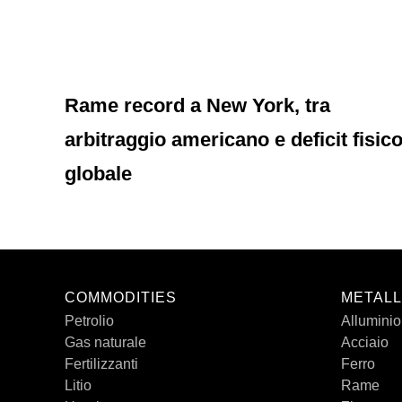
Rame record a New York, tra
arbitraggio americano e deficit fisic
globale
COMMODITIES
METALL
Petrolio
Alluminio
Gas naturale
Acciaio
Fertilizzanti
Ferro
Litio
Rame