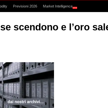
dity
Previsioni 2026
Market Intelligence
NEW
e scendono e l’oro sale.