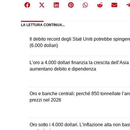
Share
Share
Share
Share
Share
Share
Sha
on
on
on
on
on
on
on
Facebook
X
LinkedIn
Pinterest
WhatsApp
Reddit
Ema
LA LETTURA CONTINUA...
(Twitter)
Il debito record degli Stati Uniti potrebbe spingere l
(6.000 dollari)
L’oro a 4.000 dollari finanzia la crescita dell’Asi
aumentano debito e dipendenza
Oro e banche centrali: perché 850 tonnellate l’an
prezzi nel 2026
Oro sotto i 4.000 dollari. L’inflazione alta non ba