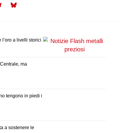
re
Share
Share
on
on
il
Telegram
Bluesky
’oro a livelli storici
a Centrale, ma
no tengono in piedi i
sta a sostenere le