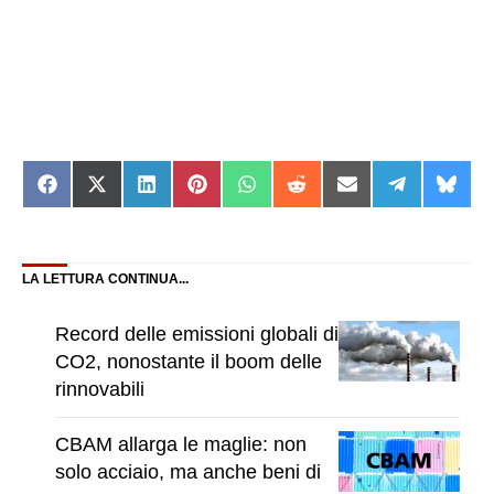
Share
Share
Share
Share
Share
Share
Share
Share
Shar
on
on
on
on
on
on
on
on
on
Facebook
X
LinkedIn
Pinterest
WhatsApp
Reddit
Email
Telegram
Blue
(Twitter)
LA LETTURA CONTINUA...
Record delle emissioni globali di
CO2, nonostante il boom delle
rinnovabili
CBAM allarga le maglie: non
solo acciaio, ma anche beni di