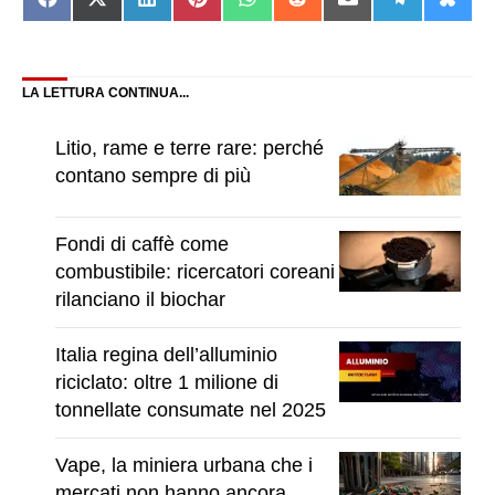
Share
Share
Share
Share
Share
Share
Share
Share
Shar
on
on
on
on
on
on
on
on
on
Facebook
X
LinkedIn
Pinterest
WhatsApp
Reddit
Email
Telegram
Blue
(Twitter)
LA LETTURA CONTINUA...
Litio, rame e terre rare: perché
contano sempre di più
Fondi di caffè come
combustibile: ricercatori coreani
rilanciano il biochar
Italia regina dell’alluminio
riciclato: oltre 1 milione di
tonnellate consumate nel 2025
Vape, la miniera urbana che i
mercati non hanno ancora