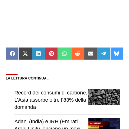
Share
Share
Share
Share
Share
Share
Share
Share
Shar
on
on
on
on
on
on
on
on
on
Facebook
X
LinkedIn
Pinterest
WhatsApp
Reddit
Email
Telegram
Blue
(Twitter)
LA LETTURA CONTINUA...
Record dei consumi di carbone.
L’Asia assorbe oltre l’83% della
domanda
Adani (India) e IRH (Emirati
Arabi Uniti) lanciano un maxi