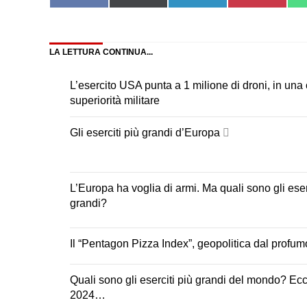
on
on
on
on
Facebook
X
LinkedIn
Pinteres
(Twitter)
LA LETTURA CONTINUA...
L’esercito USA punta a 1 milione di droni, in una 
superiorità militare
Gli eserciti più grandi d’Europa
L’Europa ha voglia di armi. Ma quali sono gli eser
grandi?
Il “Pentagon Pizza Index”, geopolitica dal profum
Quali sono gli eserciti più grandi del mondo? Ecc
2024…