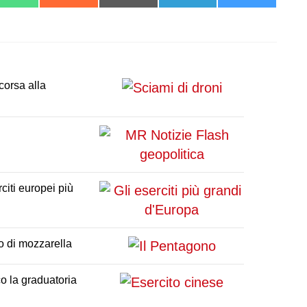
on
on
on
on
on
t
WhatsApp
Reddit
Email
Telegram
Bluesky
corsa alla
citi europei più
o di mozzarella
o la graduatoria