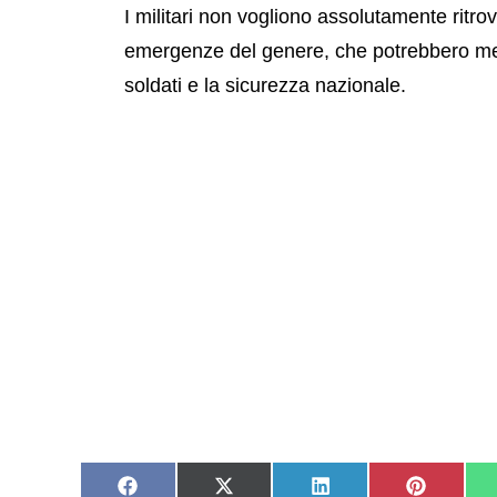
I militari non vogliono assolutamente ritro
emergenze del genere, che potrebbero mett
soldati e la sicurezza nazionale.
Share
Share
Share
Share