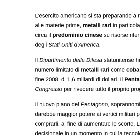
L’esercito americano si sta preparando a r
alle materie prime,
metalli rari
in particol
circa il
predominio cinese
su risorse rite
degli
Stati Uniti d’America
.
Il
Dipartimento della Difesa
statunitense h
numero limitato di
metalli rari
come
coba
fine 2008, di 1,6 miliardi di dollari. Il
Pent
Congresso
per rivedere tutto il proprio 
Il nuovo piano del
Pentagono
, soprannom
darebbe maggior potere ai vertici militari
comprarli, al fine di aumentare le scorte. L
decisionale in un momento in cui la tecnolo