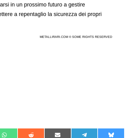
varsi in un prossimo futuro a gestire
ere a repentaglio la sicurezza dei propri
METALLIRARI.COM © SOME RIGHTS RESERVED
Share
Share
Share
Share
Share