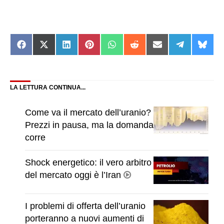
Share
Share
Share
Share
Share
Share
Share
Share
Shar
on
on
on
on
on
on
on
on
on
Facebook
X
LinkedIn
Pinterest
WhatsApp
Reddit
Email
Telegram
Blue
(Twitter)
LA LETTURA CONTINUA...
Come va il mercato dell’uranio?
Prezzi in pausa, ma la domanda
corre
Shock energetico: il vero arbitro
del mercato oggi è l’Iran
I problemi di offerta dell’uranio
porteranno a nuovi aumenti di