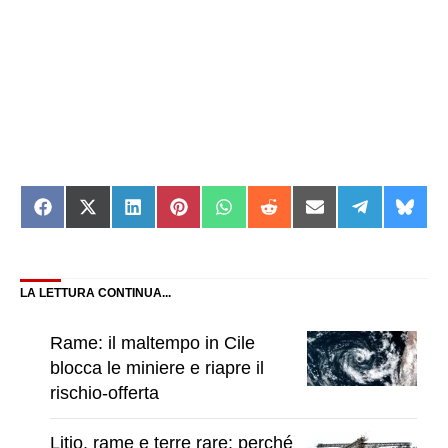
Share
Share
Share
Share
Share
Share
Share
Share
Shar
on
on
on
on
on
on
on
on
on
Facebook
X
LinkedIn
Pinterest
WhatsApp
Reddit
Email
Telegram
Blue
(Twitter)
LA LETTURA CONTINUA...
Rame: il maltempo in Cile
blocca le miniere e riapre il
rischio-offerta
Litio, rame e terre rare: perché