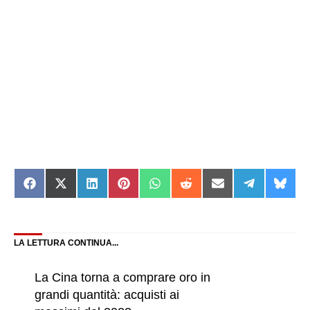
Share
Share
Share
Share
Share
Share
Share
Share
Shar
on
on
on
on
on
on
on
on
on
Facebook
X
LinkedIn
Pinterest
WhatsApp
Reddit
Email
Telegram
Blue
(Twitter)
LA LETTURA CONTINUA...
La Cina torna a comprare oro in
grandi quantità: acquisti ai