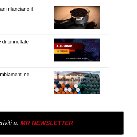
ni rilanciano il
e di tonnellate
ambiamenti nei
iviti a:
MR NEWSLETTER