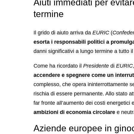
Aiuti immediati per evita
termine
Il grido di aiuto arriva da
EURIC
(
Confeder
esorta i responsabili politici a promulg
danni significativi a lungo termine a tutto 
Come ha ricordato il
Presidente
di
EURIC
accendere e spegnere come un interrutt
complesso, che opera ininterrottamente set
rischia di essere permanente. Allo stato att
far fronte all’aumento dei costi energetici
ambizioni di economia circolare
e neutra
Aziende europee in gino