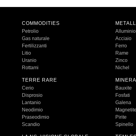
COMMODITIES
METALL
Petrolio
Alluminio
Gas naturale
Acciaio
Fertilizzanti
Ferro
Litio
Rame
Uranio
Zinco
Rottami
Nichel
TERRE RARE
MINERA
Cerio
Bauxite
Disprosio
Fosfati
Lantanio
Galena
Neodimio
Magnetit
Praseodimio
Pirite
Scandio
Spinello