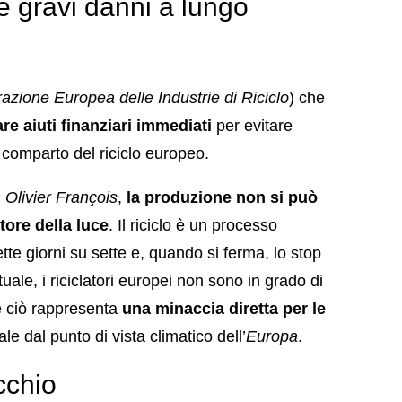
re gravi danni a lungo
azione Europea delle Industrie di Riciclo
) che
are aiuti finanziari immediati
per evitare
il comparto del riciclo europeo.
,
Olivier François
,
la produzione non si può
ore della luce
. Il riciclo è un processo
te giorni su sette e, quando si ferma, lo stop
uale, i riciclatori europei non sono in grado di
 e ciò rappresenta
una minaccia diretta per le
le dal punto di vista climatico dell’
Europa
.
cchio