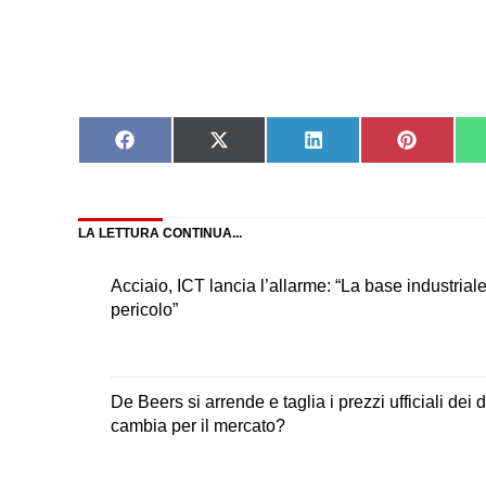
Share
Share
Share
Share
on
on
on
on
Facebook
X
LinkedIn
Pinteres
(Twitter)
LA LETTURA CONTINUA...
Acciaio, ICT lancia l’allarme: “La base industrial
pericolo”
De Beers si arrende e taglia i prezzi ufficiali dei
cambia per il mercato?