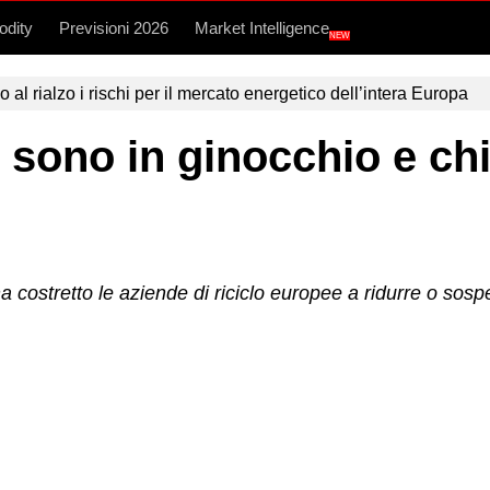
dity
Previsioni 2026
Market Intelligence
NEW
l rialzo i rischi per il mercato energetico dell’intera Europa
o sono in ginocchio e ch
ha costretto le aziende di riciclo europee a ridurre o s