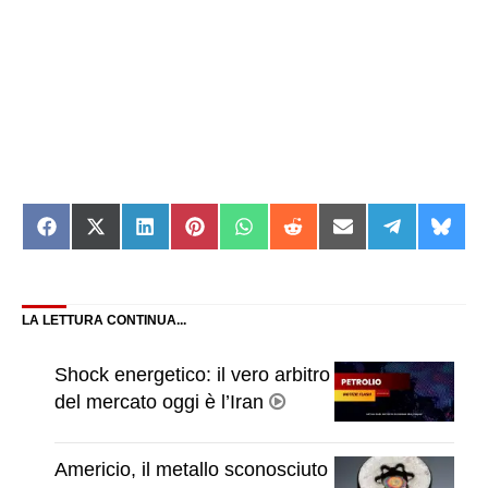
Share
Share
Share
Share
Share
Share
Share
Share
Shar
on
on
on
on
on
on
on
on
on
Facebook
X
LinkedIn
Pinterest
WhatsApp
Reddit
Email
Telegram
Blue
(Twitter)
LA LETTURA CONTINUA...
Shock energetico: il vero arbitro
del mercato oggi è l’Iran
Americio, il metallo sconosciuto