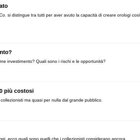
ato
o. si distingue tra tutti per aver avuto la capacità di creare orologi così
ento?
ome investimento? Quali sono i rischi e le opportunità?
0 più costosi
 collezionisti ma quasi per nulla dal grande pubblico.
ggi, ecco quali sono quelli che i collezionisti considerano ancora