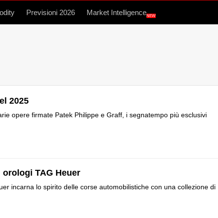
dity
Previsioni 2026
Market Intelligence
NEW
el 2025
rie opere firmate Patek Philippe e Graff, i segnatempo più esclusivi
ori orologi TAG Heuer
er incarna lo spirito delle corse automobilistiche con una collezione di