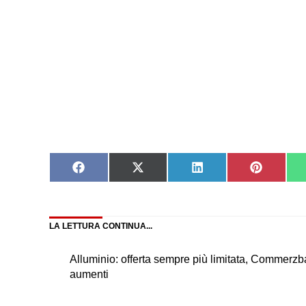
Share
Share
Share
Share
on
on
on
on
Facebook
X
LinkedIn
Pinteres
(Twitter)
LA LETTURA CONTINUA...
Alluminio: offerta sempre più limitata, Commerz
aumenti