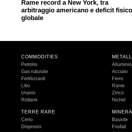
Rame record a New York, tra
arbitraggio americano e deficit fisic
globale
COMMODITIES
METALL
Petrolio
Alluminio
Gas naturale
Acciaio
Fertilizzanti
Ferro
Litio
Rame
Uranio
Zinco
Rottami
Nichel
TERRE RARE
MINERA
Cerio
Bauxite
Disprosio
Fosfati