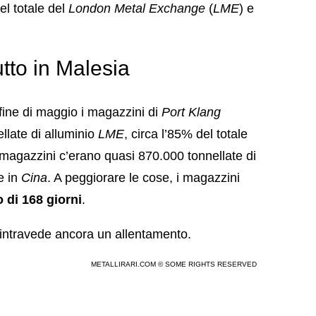
el totale del
London Metal Exchange
(
LME
) e
utto in Malesia
a fine di maggio i magazzini di
Port Klang
llate di alluminio
LME
, circa l’85% del totale
i magazzini c’erano quasi 870.000 tonnellate di
e in
Cina
. A peggiorare le cose, i magazzini
 di 168 giorni
.
 intravede ancora un allentamento.
METALLIRARI.COM © SOME RIGHTS RESERVED