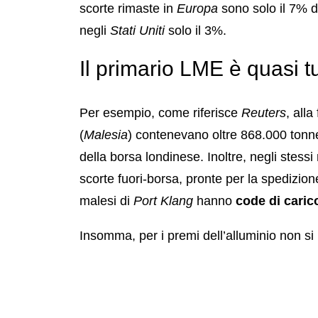
scorte rimaste in
Europa
sono solo il 7% d
negli
Stati Uniti
solo il 3%.
Il primario LME è quasi t
Per esempio, come riferisce
Reuters
, all
(
Malesia
) contenevano oltre 868.000 tonne
della borsa londinese. Inoltre, negli stess
scorte fuori-borsa, pronte per la spedizion
malesi di
Port Klang
hanno
code di carico
Insomma, per i premi dell’alluminio non si