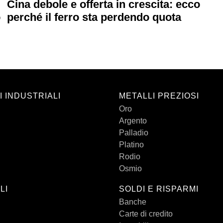
Cina debole e offerta in crescita: ecco
o
perché il ferro sta perdendo quota
I INDUSTRIALI
METALLI PREZIOSI
Oro
Argento
Palladio
Platino
Rodio
Osmio
LI
SOLDI E RISPARMI
Banche
Carte di credito