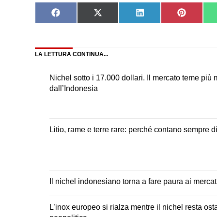
Share
Share
Share
Share
on
on
on
on
Facebook
X
LinkedIn
Pinteres
(Twitter)
LA LETTURA CONTINUA...
Nichel sotto i 17.000 dollari. Il mercato teme più
dall’Indonesia
Litio, rame e terre rare: perché contano sempre di
Il nichel indonesiano torna a fare paura ai mercat
L’inox europeo si rialza mentre il nichel resta ost