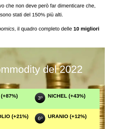
vo che non deve però far dimenticare che,
ono stati del 150% più alti.
nomics
, il quadro completo delle
10 migliori
commodity del 2022
 (+87%)
NICHEL (+43%)
3º
LIO (+21%)
URANIO (+12%)
6º