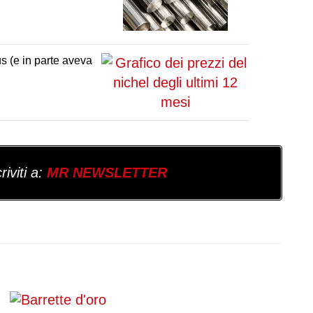
us (e in parte aveva
iviti a:
MR NEWSLETTER