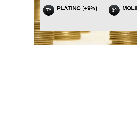
PLATINO (+9%)
MOLI
7º
8º