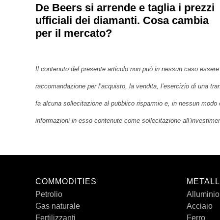
De Beers si arrende e taglia i prezzi
ufficiali dei diamanti. Cosa cambia
per il mercato?
Il contenuto del presente articolo non può in nessun caso essere 
raccomandazione per l’acquisto, la vendita, l’esercizio di una tra
fa alcuna sollecitazione al pubblico risparmio e, in nessun modo 
informazioni in esso contenute come sollecitazione all’investime
COMMODITIES
METALL
Petrolio
Alluminio
Gas naturale
Acciaio
Fertilizzanti
Ferro