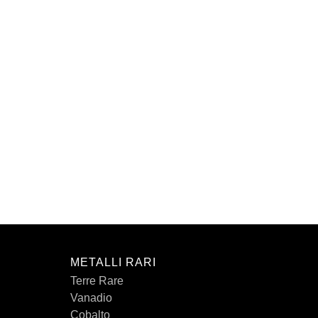
METALLI RARI
Terre Rare
Vanadio
Cobalto