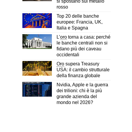
si spostano sul metallo
rosso
Top 20 delle banche
europee: Francia, UK,
Italia e Spagna
L’
oro
torna a casa: perché
le banche centrali non si
fidano più dei caveau
occidentali
Oro
supera Treasury
USA: il cambio strutturale
della finanza globale
Nvidia, Apple e la guerra
dei trilioni: chi è la più
grande azienda del
mondo nel 2026?