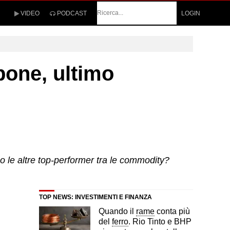
Cerca
VIDEO
PODCAST
LOGIN
bone, ultimo
ono le altre top-performer tra le commodity?
TOP NEWS: INVESTIMENTI E FINANZA
Quando il
rame
conta più
del
ferro
. Rio Tinto e BHP