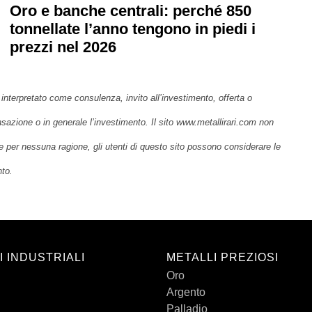
Oro e banche centrali: perché 850
tonnellate l’anno tengono in piedi i
prezzi nel 2026
interpretato come consulenza, invito all’investimento, offerta o
nsazione o in generale l’investimento. Il sito www.metallirari.com non
e per nessuna ragione, gli utenti di questo sito possono considerare le
nto.
I INDUSTRIALI
METALLI PREZIOSI
Oro
Argento
Palladio