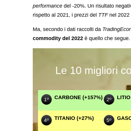
performance
del -20%. Un risultato negati
rispetto al 2021, i prezzi del
TTF
nel 2022 s
Ma, secondo i dati raccolti da
TradingEco
commodity del 2022
è quello che segue.
Le 10 migliori 
CARBONE (+157%)
LITIO
1º
2º
TITANIO (+27%)
GASO
4º
5º