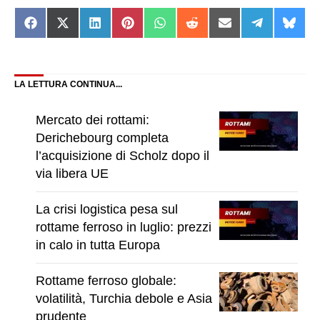
Share
Share
Share
Share
Share
Share
Share
Share
Shar
on
on
on
on
on
on
on
on
on
Facebook
X
LinkedIn
Pinterest
WhatsApp
Reddit
Email
Telegram
Blue
(Twitter)
LA LETTURA CONTINUA...
Mercato dei rottami:
Derichebourg completa
l’acquisizione di Scholz dopo il
via libera UE
La crisi logistica pesa sul
rottame ferroso in luglio: prezzi
in calo in tutta Europa
Rottame ferroso globale:
volatilità, Turchia debole e Asia
prudente