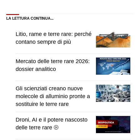
Facebook
X
LinkedIn
Pinterest
WhatsApp
Reddit
Email
Telegram
Blue
(Twitter)
LA LETTURA CONTINUA...
Litio, rame e terre rare: perché
contano sempre di più
Mercato delle terre rare 2026:
dossier analitico
Gli scienziati creano nuove
molecole di alluminio pronte a
sostituire le terre rare
Droni, AI e il potere nascosto
delle terre rare