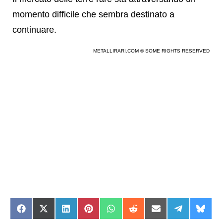
momento difficile che sembra destinato a
continuare.
METALLIRARI.COM © SOME RIGHTS RESERVED
Share
Share
Share
Share
Share
Share
Share
Share
Shar
on
on
on
on
on
on
on
on
on