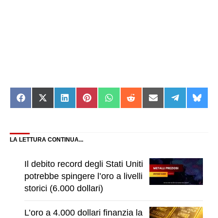
Share
Share
Share
Share
Share
Share
Share
Share
Shar
on
on
on
on
on
on
on
on
on
Facebook
X
LinkedIn
Pinterest
WhatsApp
Reddit
Email
Telegram
Blue
(Twitter)
LA LETTURA CONTINUA...
Il debito record degli Stati Uniti
potrebbe spingere l’oro a livelli
storici (6.000 dollari)
L’oro a 4.000 dollari finanzia la