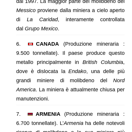
dal 1997. La maggior parte del molibdeno del
Messico
proviene dalla miniera a cielo aperto
di
La Caridad
, interamente controllata
dal
Grupo Mexico
.
CANADA
(Produzione mineraria :
9.500 tonnellate). Il paese produce questo
metallo principalmente in
British Columbi
a,
dove è dislocata la
Endako
, una delle più
grandi miniere di molibdeno del
Nord
America
. La miniera è attualmente chiusa per
manutenzioni.
ARMENIA
(Produzione mineraria :
6.700 tonnellate). L’
Armenia
ha delle notevoli