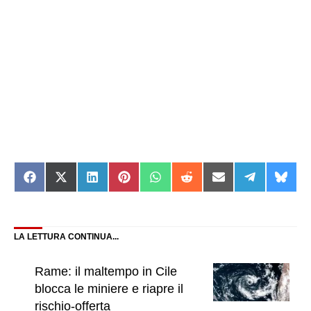
Share
Share
Share
Share
Share
Share
Share
Share
Shar
on
on
on
on
on
on
on
on
on
Facebook
X
LinkedIn
Pinterest
WhatsApp
Reddit
Email
Telegram
Blue
(Twitter)
LA LETTURA CONTINUA...
Rame: il maltempo in Cile
blocca le miniere e riapre il
rischio-offerta