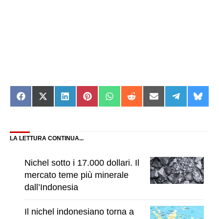
Share
Share
Share
Share
Share
Share
Share
Share
Shar
on
on
on
on
on
on
on
on
on
Facebook
X
LinkedIn
Pinterest
WhatsApp
Reddit
Email
Telegram
Blue
(Twitter)
LA LETTURA CONTINUA...
Nichel sotto i 17.000 dollari. Il
mercato teme più minerale
dall’Indonesia
Il nichel indonesiano torna a