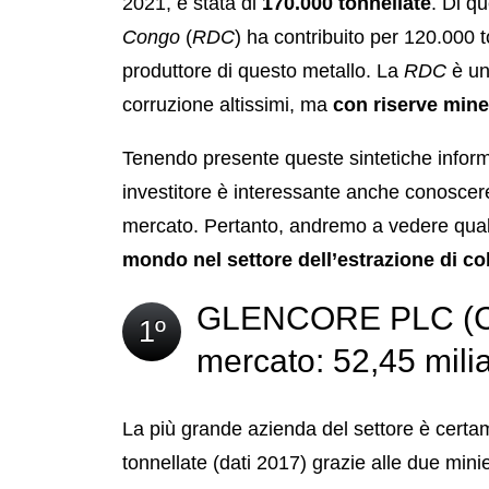
2021, è stata di
170.000 tonnellate
. Di q
Congo
(
RDC
) ha contribuito per 120.000 
produttore di questo metallo. La
RDC
è un
corruzione altissimi, ma
con riserve mine
Tenendo presente queste sintetiche informa
investitore è interessante anche conoscer
mercato. Pertanto, andremo a vedere qual
mondo nel settore dell’estrazione di co
GLENCORE PLC (Cap
1º
mercato: 52,45 miliar
La più grande azienda del settore è cert
tonnellate (dati 2017) grazie alle due min