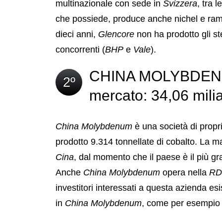
multinazionale con sede in
Svizzera
, tra 
che possiede, produce anche nichel e rame. 
dieci anni,
Glencore
non ha prodotto gli ste
concorrenti (
BHP
e
Vale
).
CHINA MOLYBDENUM
2º
mercato: 34,06 miliar
China Molybdenum
è una società di propr
prodotto 9.314 tonnellate di cobalto. La m
Cina
, dal momento che il paese è il più gr
Anche
China Molybdenum
opera nella
RD
investitori interessati a questa azienda es
in
China Molybdenum
, come per esempio 