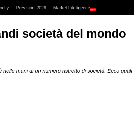
dity
Previsioni 2026
Market Intelligence
NEW
randi società del mondo
è nelle mani di un numero ristretto di società. Ecco qu