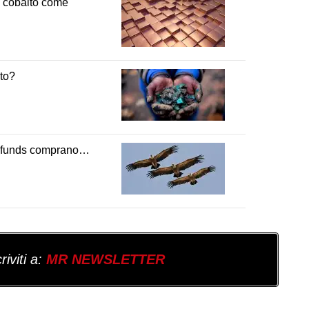
e cobalto come
lto?
dge funds comprano…
iviti a:
MR NEWSLETTER