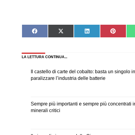
Share
Share
Share
Share
on
on
on
on
Facebook
X
LinkedIn
Pinteres
(Twitter)
LA LETTURA CONTINUA...
Il castello di carte del cobalto: basta un singolo 
paralizzare l’industria delle batterie
Sempre più importanti e sempre più concentrati in
minerali critici