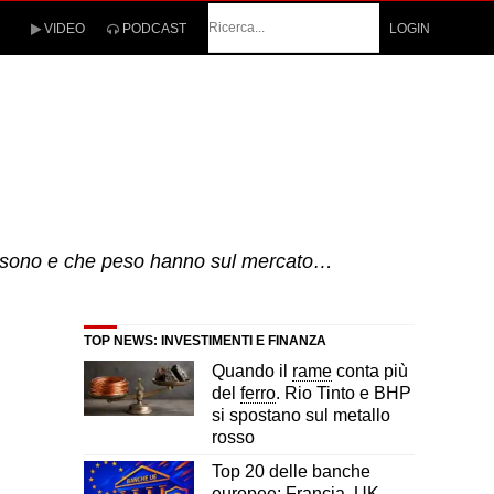
Cerca
VIDEO
PODCAST
LOGIN
ali sono e che peso hanno sul mercato…
TOP NEWS: INVESTIMENTI E FINANZA
Quando il
rame
conta più
del
ferro
. Rio Tinto e BHP
si spostano sul metallo
rosso
Top 20 delle banche
europee: Francia, UK,