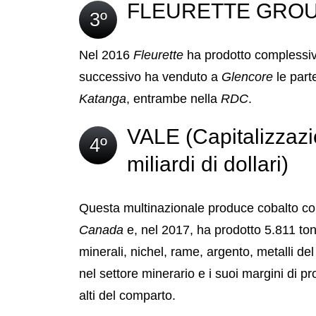
FLEURETTE GROUP (
3º
Nel 2016
Fleurette
ha prodotto complessiv
successivo ha venduto a
Glencore
le part
Katanga
, entrambe nella
RDC
.
VALE (Capitalizzazi
4º
miliardi di dollari)
Questa multinazionale produce cobalto com
Canada
e, nel 2017, ha prodotto 5.811 tonn
minerali, nichel, rame, argento, metalli de
nel settore minerario e i suoi margini di pr
alti del comparto.