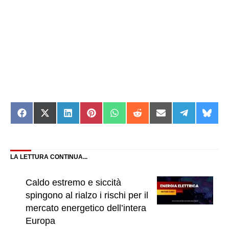
Share
Share
Share
Share
Share
Share
Share
Share
Shar
on
on
on
on
on
on
on
on
on
Facebook
X
LinkedIn
Pinterest
WhatsApp
Reddit
Email
Telegram
Blue
(Twitter)
LA LETTURA CONTINUA...
Caldo estremo e siccità
spingono al rialzo i rischi per il
mercato energetico dell’intera
Europa