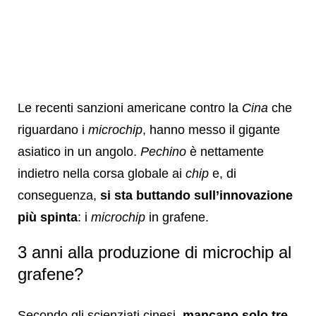
Le recenti sanzioni americane contro la
Cina
che
riguardano i
microchip
, hanno messo il gigante
asiatico in un angolo.
Pechino
è nettamente
indietro nella corsa globale ai
chip
e, di
conseguenza,
si sta buttando sull’innovazione
più spinta
: i
microchip
in grafene.
3 anni alla produzione di microchip al
grafene?
Secondo gli scienziati cinesi,
mancano solo tre