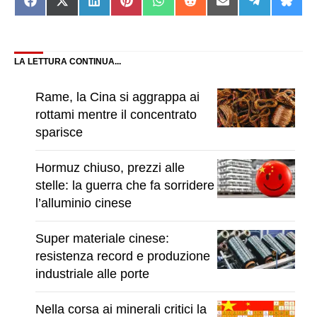
Share
Share
Share
Share
Share
Share
Share
Share
Shar
on
on
on
on
on
on
on
on
on
Facebook
X
LinkedIn
Pinterest
WhatsApp
Reddit
Email
Telegram
Blue
(Twitter)
LA LETTURA CONTINUA...
Rame, la Cina si aggrappa ai
rottami mentre il concentrato
sparisce
Hormuz chiuso, prezzi alle
stelle: la guerra che fa sorridere
l’alluminio cinese
Super materiale cinese:
resistenza record e produzione
industriale alle porte
Nella corsa ai minerali critici la