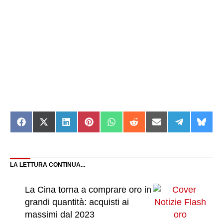
Share
Share
Share
Share
Share
Share
Share
Share
Shar
on
on
on
on
on
on
on
on
on
Facebook
X
LinkedIn
Pinterest
WhatsApp
Reddit
Email
Telegram
Blue
(Twitter)
LA LETTURA CONTINUA...
La Cina torna a comprare oro in
grandi quantità: acquisti ai
massimi dal 2023