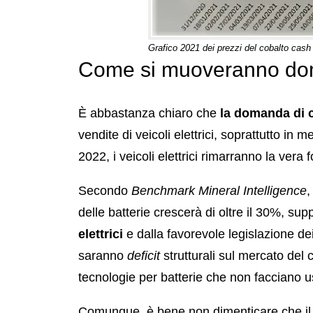
Grafico 2021 dei prezzi del cobalto cas
Come si muoveranno dom
È abbastanza chiaro che
la domanda di 
vendite di veicoli elettrici, soprattutto i
2022, i veicoli elettrici rimarranno la vera
Secondo
Benchmark Mineral Intelligence
,
delle batterie crescerà di oltre il 30%, sup
elettrici
e dalla favorevole legislazione dei 
saranno
deficit
strutturali sul mercato del
tecnologie per batterie che non facciano u
Comunque, è bene non dimenticare che il co