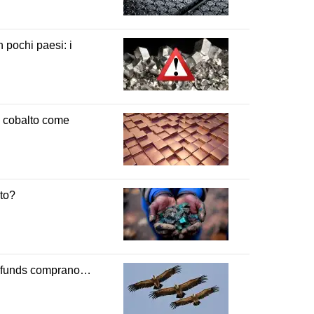
 pochi paesi: i
e cobalto come
lto?
dge funds comprano…