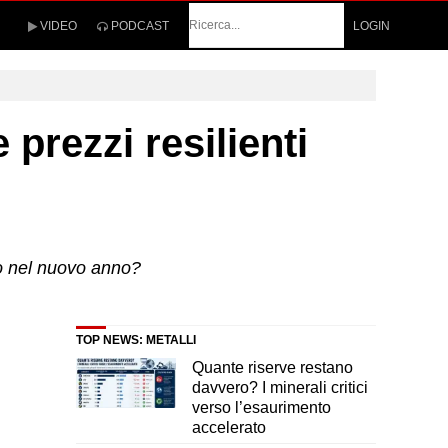
Cerca
VIDEO
PODCAST
LOGIN
 prezzi resilienti
lto nel nuovo anno?
TOP NEWS: METALLI
Quante riserve restano
davvero? I minerali critici
verso l’esaurimento
accelerato