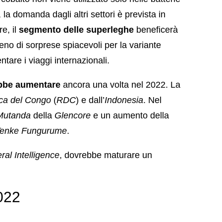
, la domanda dagli altri settori è prevista in
e, il
segmento delle superleghe
beneficerà
eno di sorprese spiacevoli per la variante
ntare i viaggi internazionali.
ebbe aumentare
ancora una volta nel 2022. La
ca del Congo
(
RDC
) e dall’
Indonesia
. Nel
Mutanda
della
Glencore
e un aumento della
enke Fungurume
.
al Intelligence
, dovrebbe maturare un
2022