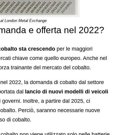
h al London Metal Exchange
anda e offerta nel 2022?
cobalto sta crescendo
per le maggiori
n mercati chiave come quello europeo. Anche nel
 forza trainante del mercato del cobalto.
 nel 2022, la domanda di cobalto dal settore
portata dal
lancio di nuovi modelli di veicoli
governi. Inoltre, a partire dal 2025, ci
 cobalto. Perciò, saranno necessarie nuove
so di cobalto.
balto non viene utilizzato solo nelle batterie