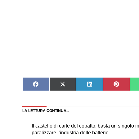
Share
Share
Share
Share
on
on
on
on
Facebook
X
LinkedIn
Pinteres
(Twitter)
LA LETTURA CONTINUA...
Il castello di carte del cobalto: basta un singolo 
paralizzare l’industria delle batterie