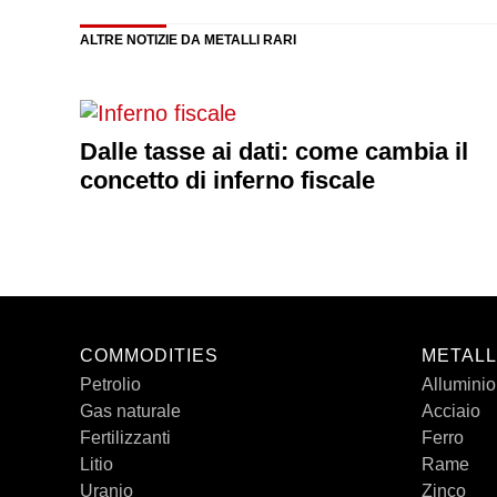
ALTRE NOTIZIE DA METALLI RARI
Dalle tasse ai dati: come cambia il
concetto di inferno fiscale
COMMODITIES
METALL
Petrolio
Alluminio
Gas naturale
Acciaio
Fertilizzanti
Ferro
Litio
Rame
Uranio
Zinco