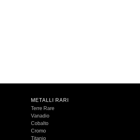
METALLI RARI
Terre Rare
Vanadio
Cobalto
Cromo
Titanio