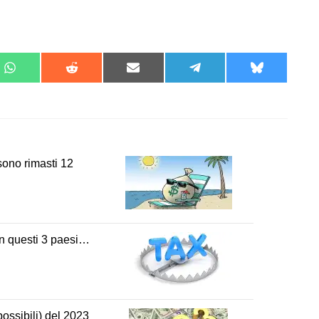
Share
Share
Share
Share
Share
on
on
on
on
on
t
WhatsApp
Reddit
Email
Telegram
Bluesky
sono rimasti 12
n questi 3 paesi…
possibili) del 2023