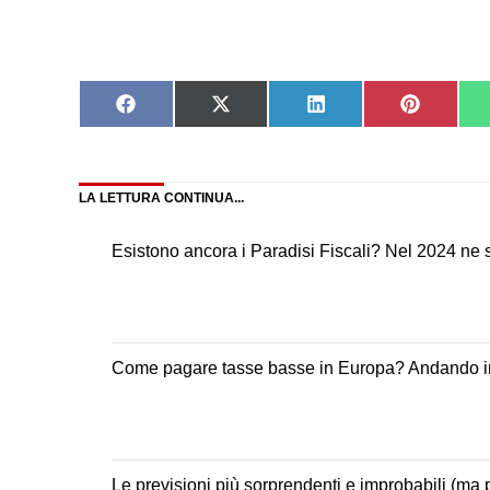
Share
Share
Share
Share
on
on
on
on
Facebook
X
LinkedIn
Pinteres
(Twitter)
LA LETTURA CONTINUA...
Esistono ancora i Paradisi Fiscali? Nel 2024 ne 
Come pagare tasse basse in Europa? Andando i
Le previsioni più sorprendenti e improbabili (ma 