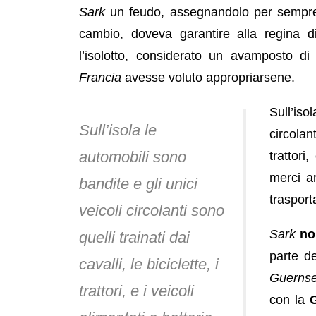
Sark
un feudo, assegnandolo per semp
cambio, doveva garantire alla regina d
l’isolotto, considerato un avamposto di
Francia
avesse voluto appropriarsene.
Sull’iso
Sull’isola le
circolant
automobili sono
trattori,
merci a
bandite e gli unici
trasporta
veicoli circolanti sono
Sark
no
quelli trainati dai
parte de
cavalli, le biciclette, i
Guerns
trattori, e i veicoli
con la