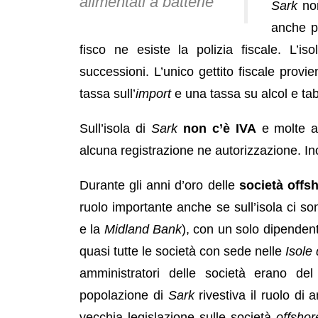
alimentati a batterie
Sark
non
anche pe
fisco ne esiste la polizia fiscale. L’i
successioni. L’unico gettito fiscale provie
tassa sull’
import
e una tassa su alcol e ta
Sull’isola di
Sark
non c’è IVA
e molte at
alcuna registrazione ne autorizzazione. Ino
Durante gli anni d’oro delle
società offs
ruolo importante anche se sull’isola ci s
e la
Midland Bank
), con un solo dipendent
quasi tutte le società con sede nelle
Isole
amministratori delle società erano de
popolazione di
Sark
rivestiva il ruolo di
vecchia legislazione sulle società
offshor