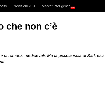
dity
Previsioni 2026
Market Intelligence
NEW
co che non c’è
 di romanzi medioevali. Ma la piccola isola di Sark esiste
nti.