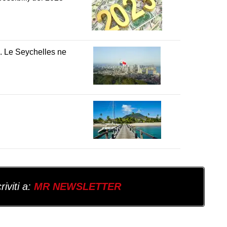
i. Le Seychelles ne
iviti a:
MR NEWSLETTER