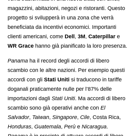
magazzini, abitazioni, negozi e ristoranti. Questo
progetto si svilupperà in una zona che verrà
beneficiata da incentivi economici. Importanti
clienti americani, come
Dell
,
3M
,
Caterpillar
e
WR Grace
hanno già pianificato la loro presenza.
Panama
ha il record degli accordi di libero
scambio con le altre nazioni. Per esempio questi
accordi con gli
Stati Uniti
si traducono in tariffe
doganali praticamente nulle per l’87% delle
importazioni dagli
Stati Uniti
. Ma accordi di libero
scambio sono già operativi anche con
El
Salvador
,
Taiwan
,
Singapore
,
Cile
, Costa Rica,
Honduras
,
Guatemala
,
Perù
e
Nicaragua
.
Panama
è in procinto di attuare accordi di libero