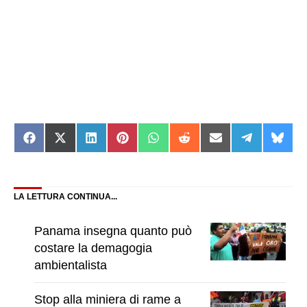
Share
Share
Share
Share
Share
Share
Share
Share
Shar
on
on
on
on
on
on
on
on
on
Facebook
X
LinkedIn
Pinterest
WhatsApp
Reddit
Email
Telegram
Blue
(Twitter)
LA LETTURA CONTINUA...
Panama insegna quanto può
costare la demagogia
ambientalista
Stop alla miniera di rame a